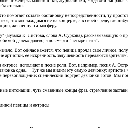
олодые инженеры, машинистки, журналистки, когда они направл
бязательно.
 Это помогает создать обстановку непосредственности, ту прост
ся, что мы находимся не на концерте, а в своей среде, где-нибу
уацию, жизненную атмосферу.
" (музыка К. Листова, слова А. Суркова), рассказывающую о пр
юбимой далеко-далеко, а до смерти "четыре шага".
ачало. Вот сейчас кажется, что певица прочла свое личное, пол
е артистки, ее искренность, задушевность передаются зрителям.
 актриса, исполняет в песне роли. Вот, например, песня А. Остр
девчонка одна..." Тут же мы видим эту самую девчонку: артистка 
 перевоплощение: сценический портрет девчонки готов. Мы поним
е интонации, чуть смазанные концы фраз, стремление заставить 
тливой певицы и актрисы.