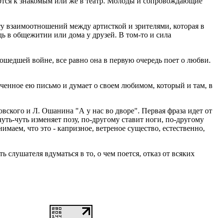
яются к знакомым или же в театр. Молоды и сопровождающие
оту взаимоотношений между артисткой и зрителями, которая в
дь в общежитии или дома у друзей. В том-то и сила
ошедшей войне, все равно она в первую очередь поет о любви.
ученное ею письмо и думает о своем любимом, который и там, в
овского и Л. Ошанина "А у нас во дворе". Первая фраза идет от
чуть-чуть изменяет позу, по-другому ставит ноги, по-другому
аем, что это - капризное, ветреное существо, естественно,
слушателя вдуматься в то, о чем поется, отказ от всяких