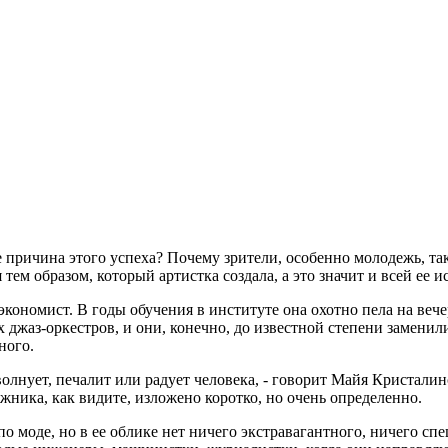
 причина этого успеха? Почему зрители, особенно молодежь, та
тем образом, который артистка создала, а это значит и всей ее 
номист. В годы обучения в институте она охотно пела на вечер
джаз-оркестров, и они, конечно, до известной степени заменил
ного.
 волнует, печалит или радует человека, - говорит Майя Кристали
жника, как видите, изложено коротко, но очень определенно.
о моде, но в ее облике нет ничего экстравагантного, ничего сп