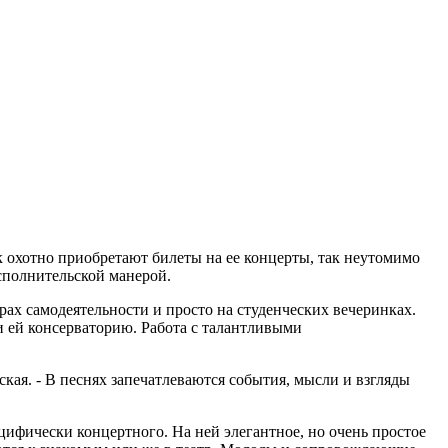
к охотно приобретают билеты на ее концерты, так неутомимо
исполнительской манерой.
ах самодеятельности и просто на студенческих вечеринках.
и ей консерваторию. Работа с талантливыми
нская. - В песнях запечатлеваются события, мысли и взгляды
ецифически концертного. На ней элегантное, но очень простое