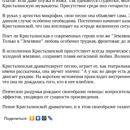
платье. Или даже блузка и юбка. Так одеваются студентки, м
Кристалинскую музыканты. Присутствие среди них гитариста о
В руках у артистки микрофон, свои песни она объявляет сама.
данном случае особенно необходима. Постепенно начинает казать
Кристалинской, что она воплощает на эстраде жизненную сит
Поет ли Кристалинская о современных героях или же "Землянку
Только в "Землянке" любовь особенно трудная, фронтовая: до л
В исполнении Кристалинской присутствует всегда лирическое н
холодной землянке, сохраняет пламя негасимой любви. Волнени
Кристалинская драматизирует песню, играет ее, как театральная
имени рассказчика, она звучит эпично: "А у нас во дворе есть 
двигает руками. На короткие мгновения происходит внутреннее
что она не дождалась того, кто в нее влюблен.
Певческие раздумья рождают своеобразие певицы: вопросительны
эффектов, уводящих от сущности произведения.
Пение Кристалинской драматично, и в этом своеобразие талан
Поделиться