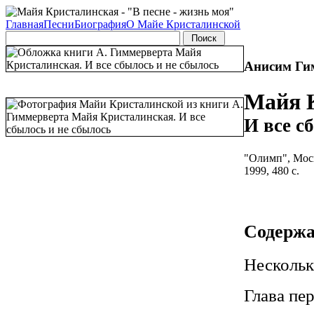
Главная
Песни
Биография
О Майе Кристалинской
Анисим Ги
Майя 
И все с
"Олимп", Моск
1999, 480 с.
Содерж
Нескольк
Глава пе