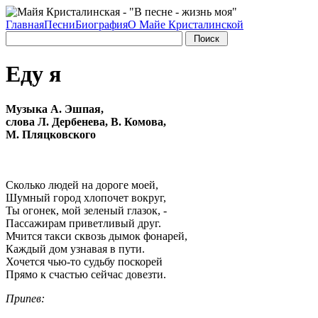
Главная
Песни
Биография
О Майе Кристалинской
Еду я
Музыка А. Эшпая,
слова Л. Дербенева, В. Комова,
М. Пляцковского
Сколько людей на дороге моей,
Шумный город хлопочет вокруг,
Ты огонек, мой зеленый глазок, -
Пассажирам приветливый друг.
Мчится такси сквозь дымок фонарей,
Каждый дом узнавая в пути.
Хочется чью-то судьбу поскорей
Прямо к счастью сейчас довезти.
Припев: