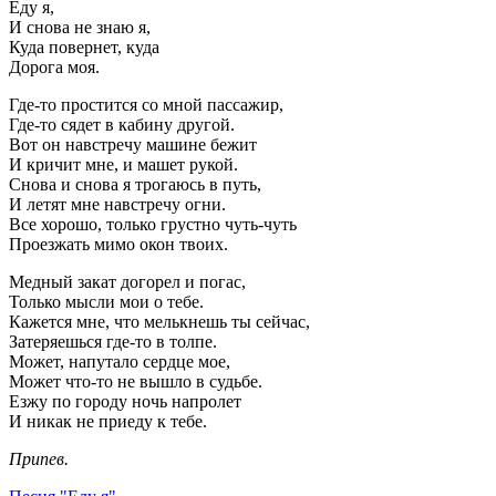
Еду я,
И снова не знаю я,
Куда повернет, куда
Дорога моя.
Где-то простится со мной пассажир,
Где-то сядет в кабину другой.
Вот он навстречу машине бежит
И кричит мне, и машет рукой.
Снова и снова я трогаюсь в путь,
И летят мне навстречу огни.
Все хорошо, только грустно чуть-чуть
Проезжать мимо окон твоих.
Медный закат догорел и погас,
Только мысли мои о тебе.
Кажется мне, что мелькнешь ты сейчас,
Затеряешься где-то в толпе.
Может, напутало сердце мое,
Может что-то не вышло в судьбе.
Езжу по городу ночь напролет
И никак не приеду к тебе.
Припев.